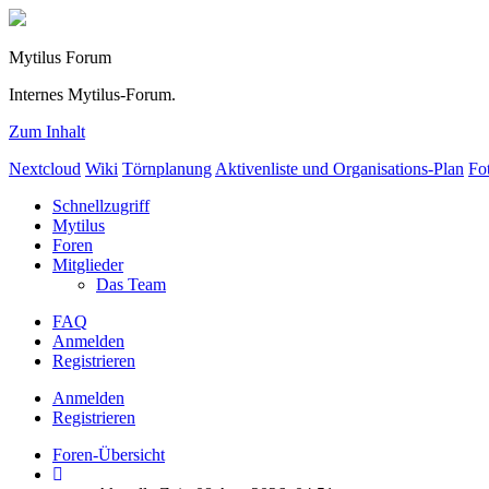
Mytilus Forum
Internes Mytilus-Forum.
Zum Inhalt
Nextcloud
Wiki
Törnplanung
Aktivenliste und Organisations-Plan
Fo
Schnellzugriff
Mytilus
Foren
Mitglieder
Das Team
FAQ
Anmelden
Registrieren
Anmelden
Registrieren
Foren-Übersicht