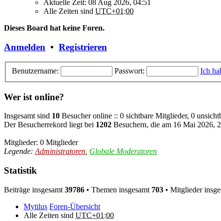
Aktuelle Zeit: 08 Aug 2026, 04:51
Alle Zeiten sind
UTC+01:00
Dieses Board hat keine Foren.
Anmelden
•
Registrieren
Benutzername:
Passwort:
Ich ha
Wer ist online?
Insgesamt sind
10
Besucher online :: 0 sichtbare Mitglieder, 0 unsich
Der Besucherrekord liegt bei
1202
Besuchern, die am 16 Mai 2026, 20
Mitglieder: 0 Mitglieder
Legende:
Administratoren
,
Globale Moderatoren
Statistik
Beiträge insgesamt
39786
• Themen insgesamt
703
• Mitglieder insg
Mytilus
Foren-Übersicht
Alle Zeiten sind
UTC+01:00