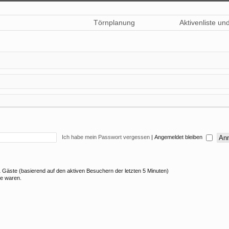
Törnplanung
Aktivenliste un
Ich habe mein Passwort vergessen
|
Angemeldet bleiben
11 Gäste (basierend auf den aktiven Besuchern der letzten 5 Minuten)
ne waren.