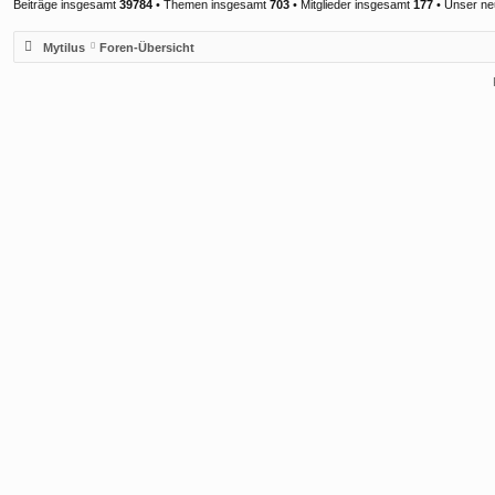
Beiträge insgesamt
39784
• Themen insgesamt
703
• Mitglieder insgesamt
177
• Unser ne
Mytilus
Foren-Übersicht