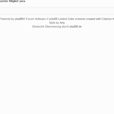
uestes Mitglied:
jana
Powered by
phpBB
® Forum Software © phpBB Limited
Color scheme created with Colorize It
Style by
Arty
Deutsche Übersetzung durch
phpBB.de