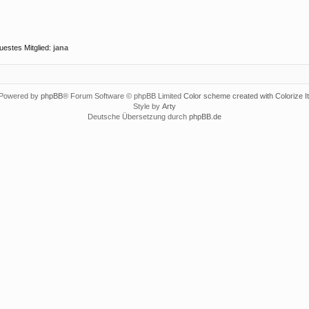
uestes Mitglied:
jana
Powered by
phpBB
® Forum Software © phpBB Limited
Color scheme created with Colorize It
Style by
Arty
Deutsche Übersetzung durch
phpBB.de