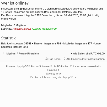
Wer ist online?
Insgesamt sind
19
Besucher online :: 0 sichtbare Mitglieder, 0 unsichtbare Mitglieder und
19 Gäste (basierend auf den aktiven Besuchern der letzten 5 Minuten)
Der Besucherrekord liegt bei
1202
Besuchern, die am 16 Mai 2026, 20:07 gleichzeitig
online waren.
Mitglieder: 0 Mitglieder
Legende:
Administratoren
,
Globale Moderatoren
Statistik
Beiträge insgesamt
39789
• Themen insgesamt
703
• Mitglieder insgesamt
177
• Unser
neuestes Mitglied:
jana
Mytilus
Foren-Übersicht
Alle Zeiten sind
UTC+01:00
Das Team
Alle Cookies des Boards löschen
Powered by
phpBB
® Forum Software © phpBB Limited
Color scheme created with
Colorize It
.
Style by
Arty
Deutsche Übersetzung durch
phpBB.de