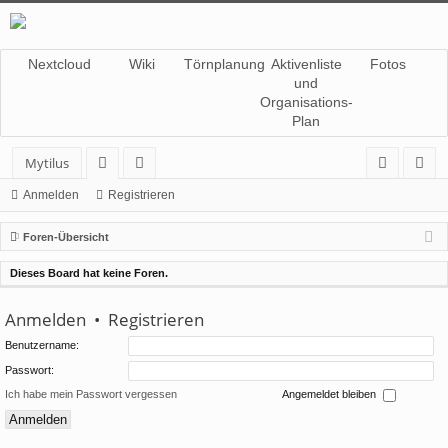
Nextcloud
Wiki
Törnplanung
Aktivenliste
Fotos
und
Organisations-
Plan
Mytilus
or
itg
n
eg
Anmelden
Registrieren
en
lie
m
ist
Foren-Übersicht
de
el
rie
Dieses Board hat keine Foren.
r
de
re
Anmelden
•
Registrieren
n
n
Benutzername:
Passwort:
Ich habe mein Passwort vergessen
Angemeldet bleiben