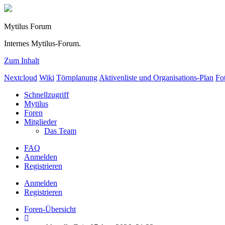
Mytilus Forum
Internes Mytilus-Forum.
Zum Inhalt
Nextcloud
Wiki
Törnplanung
Aktivenliste und Organisations-Plan
Fo
Schnellzugriff
Mytilus
Foren
Mitglieder
Das Team
FAQ
Anmelden
Registrieren
Anmelden
Registrieren
Foren-Übersicht