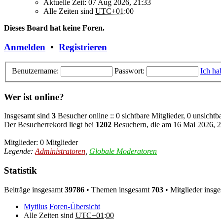
Aktuelle Zeit: 07 Aug 2026, 21:33
Alle Zeiten sind
UTC+01:00
Dieses Board hat keine Foren.
Anmelden
•
Registrieren
Benutzername:
Passwort:
Ich ha
Wer ist online?
Insgesamt sind
3
Besucher online :: 0 sichtbare Mitglieder, 0 unsicht
Der Besucherrekord liegt bei
1202
Besuchern, die am 16 Mai 2026, 20
Mitglieder: 0 Mitglieder
Legende:
Administratoren
,
Globale Moderatoren
Statistik
Beiträge insgesamt
39786
• Themen insgesamt
703
• Mitglieder insg
Mytilus
Foren-Übersicht
Alle Zeiten sind
UTC+01:00