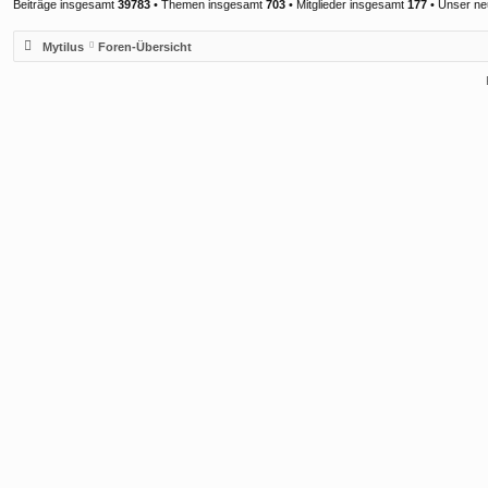
Beiträge insgesamt
39783
• Themen insgesamt
703
• Mitglieder insgesamt
177
• Unser ne
Mytilus
Foren-Übersicht