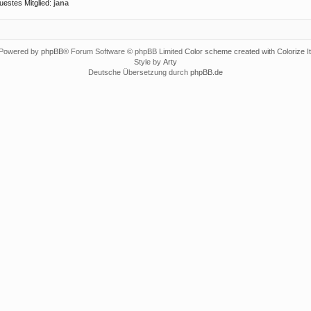
uestes Mitglied:
jana
Powered by
phpBB
® Forum Software © phpBB Limited
Color scheme created with Colorize It
Style by
Arty
Deutsche Übersetzung durch
phpBB.de