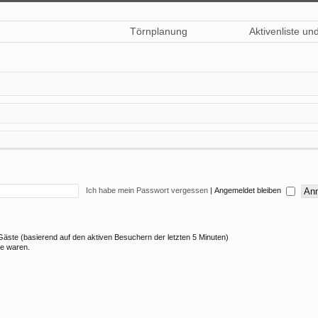
Törnplanung
Aktivenliste un
Ich habe mein Passwort vergessen
|
Angemeldet bleiben
9 Gäste (basierend auf den aktiven Besuchern der letzten 5 Minuten)
ne waren.