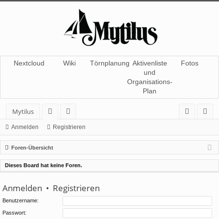
Nextcloud
Wiki
Törnplanung
Aktivenliste
Fotos
und
Organisations-
Plan
Mytilus
or
itg
n
eg
Anmelden
Registrieren
en
lie
m
ist
Foren-Übersicht
de
el
rie
Dieses Board hat keine Foren.
r
de
re
Anmelden
•
Registrieren
n
n
Benutzername:
Passwort: