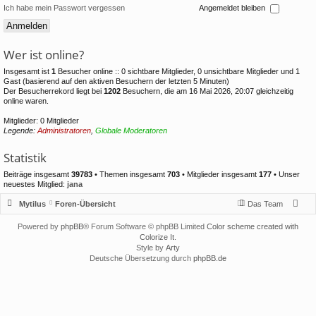
Ich habe mein Passwort vergessen
Angemeldet bleiben
Wer ist online?
Insgesamt ist
1
Besucher online :: 0 sichtbare Mitglieder, 0 unsichtbare Mitglieder und 1
Gast (basierend auf den aktiven Besuchern der letzten 5 Minuten)
Der Besucherrekord liegt bei
1202
Besuchern, die am 16 Mai 2026, 20:07 gleichzeitig
online waren.
Mitglieder: 0 Mitglieder
Legende:
Administratoren
,
Globale Moderatoren
Statistik
Beiträge insgesamt
39783
• Themen insgesamt
703
• Mitglieder insgesamt
177
• Unser
neuestes Mitglied:
jana
Mytilus
Foren-Übersicht
Das Team
Powered by
phpBB
® Forum Software © phpBB Limited
Color scheme created with
Colorize It
.
Style by
Arty
Deutsche Übersetzung durch
phpBB.de