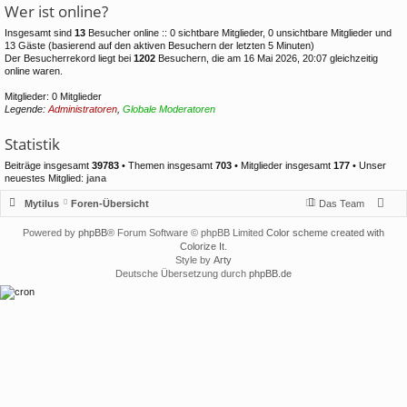
Wer ist online?
Insgesamt sind
13
Besucher online :: 0 sichtbare Mitglieder, 0 unsichtbare Mitglieder und
13 Gäste (basierend auf den aktiven Besuchern der letzten 5 Minuten)
Der Besucherrekord liegt bei
1202
Besuchern, die am 16 Mai 2026, 20:07 gleichzeitig
online waren.
Mitglieder: 0 Mitglieder
Legende:
Administratoren
,
Globale Moderatoren
Statistik
Beiträge insgesamt
39783
• Themen insgesamt
703
• Mitglieder insgesamt
177
• Unser
neuestes Mitglied:
jana
Mytilus
Foren-Übersicht
Das Team
Powered by
phpBB
® Forum Software © phpBB Limited
Color scheme created with
Colorize It
.
Style by
Arty
Deutsche Übersetzung durch
phpBB.de