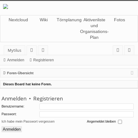
Nextcloud
Wiki
Törnplanung
Aktivenliste
Fotos
und
Organisations-
Plan
Mytilus
or
itg
n
eg
Anmelden
Registrieren
en
lie
m
ist
Foren-Übersicht
de
el
rie
Dieses Board hat keine Foren.
r
de
re
Anmelden
•
Registrieren
n
n
Benutzername:
Passwort:
Ich habe mein Passwort vergessen
Angemeldet bleiben