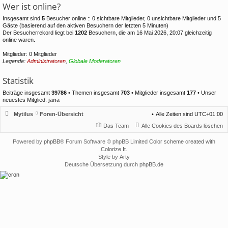
Wer ist online?
Insgesamt sind
5
Besucher online :: 0 sichtbare Mitglieder, 0 unsichtbare Mitglieder und 5
Gäste (basierend auf den aktiven Besuchern der letzten 5 Minuten)
Der Besucherrekord liegt bei
1202
Besuchern, die am 16 Mai 2026, 20:07 gleichzeitig
online waren.
Mitglieder: 0 Mitglieder
Legende:
Administratoren
,
Globale Moderatoren
Statistik
Beiträge insgesamt
39786
• Themen insgesamt
703
• Mitglieder insgesamt
177
• Unser
neuestes Mitglied:
jana
Mytilus
Foren-Übersicht
Alle Zeiten sind
UTC+01:00
Das Team
Alle Cookies des Boards löschen
Powered by
phpBB
® Forum Software © phpBB Limited
Color scheme created with
Colorize It
.
Style by
Arty
Deutsche Übersetzung durch
phpBB.de