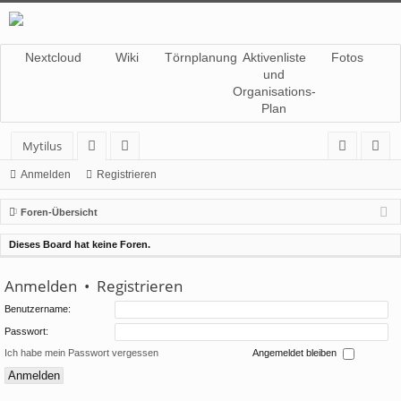
Nextcloud
Wiki
Törnplanung
Aktivenliste
Fotos
und
Organisations-
Plan
Mytilus
or
itg
n
eg
Anmelden
Registrieren
en
lie
m
ist
Foren-Übersicht
de
el
rie
Dieses Board hat keine Foren.
r
de
re
Anmelden
•
Registrieren
n
n
Benutzername:
Passwort:
Ich habe mein Passwort vergessen
Angemeldet bleiben