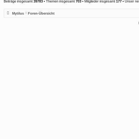
Beiträge insgesamt
39783
• Themen insgesamt
703
• Mitglieder insgesamt
177
• Unser ne
Mytilus
Foren-Übersicht