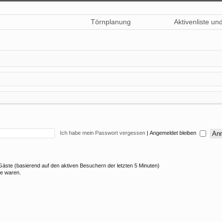
Törnplanung
Aktivenliste un
Ich habe mein Passwort vergessen
|
Angemeldet bleiben
3 Gäste (basierend auf den aktiven Besuchern der letzten 5 Minuten)
ne waren.