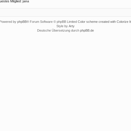
uestes Mitglied:
jana
Powered by
phpBB
® Forum Software © phpBB Limited
Color scheme created with Colorize It
Style by
Arty
Deutsche Übersetzung durch
phpBB.de