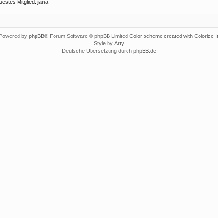
uestes Mitglied:
jana
Powered by
phpBB
® Forum Software © phpBB Limited
Color scheme created with Colorize It
Style by
Arty
Deutsche Übersetzung durch
phpBB.de