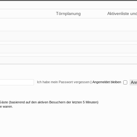
Törnplanung
Aktivenliste un
Ich habe mein Passwort vergessen
|
Angemeldet bleiben
5 Gäste (basierend auf den aktiven Besuchern der letzten 5 Minuten)
ne waren.