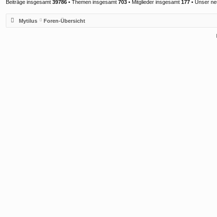
Beiträge insgesamt
39786
• Themen insgesamt
703
• Mitglieder insgesamt
177
• Unser ne
Mytilus
Foren-Übersicht