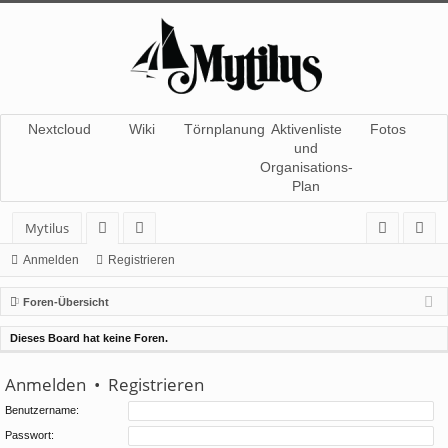
Nextcloud
Wiki
Törnplanung
Aktivenliste
Fotos
und
Organisations-
Plan
Mytilus
or
itg
n
eg
Anmelden
Registrieren
en
lie
m
ist
Foren-Übersicht
de
el
rie
Dieses Board hat keine Foren.
r
de
re
Anmelden
•
Registrieren
n
n
Benutzername:
Passwort: