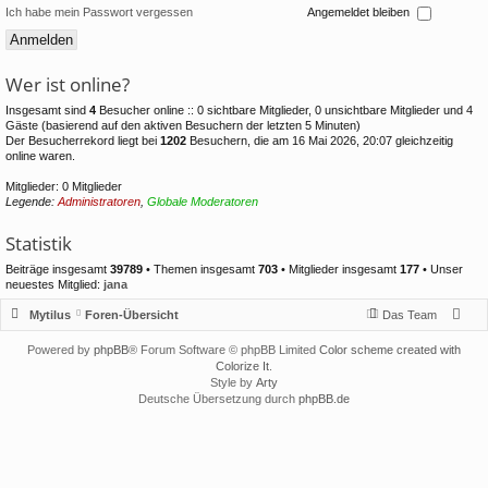
Ich habe mein Passwort vergessen
Angemeldet bleiben
Wer ist online?
Insgesamt sind
4
Besucher online :: 0 sichtbare Mitglieder, 0 unsichtbare Mitglieder und 4
Gäste (basierend auf den aktiven Besuchern der letzten 5 Minuten)
Der Besucherrekord liegt bei
1202
Besuchern, die am 16 Mai 2026, 20:07 gleichzeitig
online waren.
Mitglieder: 0 Mitglieder
Legende:
Administratoren
,
Globale Moderatoren
Statistik
Beiträge insgesamt
39789
• Themen insgesamt
703
• Mitglieder insgesamt
177
• Unser
neuestes Mitglied:
jana
Mytilus
Foren-Übersicht
Das Team
Powered by
phpBB
® Forum Software © phpBB Limited
Color scheme created with
Colorize It
.
Style by
Arty
Deutsche Übersetzung durch
phpBB.de