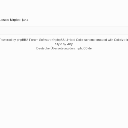
uestes Mitglied:
jana
Powered by
phpBB
® Forum Software © phpBB Limited
Color scheme created with Colorize It
Style by
Arty
Deutsche Übersetzung durch
phpBB.de