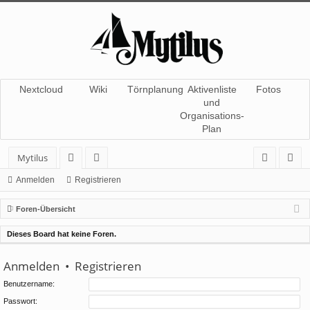
Nextcloud
Wiki
Törnplanung
Aktivenliste
Fotos
und
Organisations-
Plan
Mytilus
or
itg
n
eg
Anmelden
Registrieren
en
lie
m
ist
Foren-Übersicht
de
el
rie
Dieses Board hat keine Foren.
r
de
re
Anmelden
•
Registrieren
n
n
Benutzername:
Passwort: