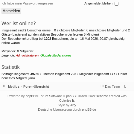
Ich habe mein Passwort vergessen
Angemeldet bleiben
Wer ist online?
Insgesamt sind
2
Besucher online :: 0 sichtbare Mitglieder, 0 unsichtbare Mitglieder und 2
Gäste (basierend auf den aktiven Besuchern der letzten 5 Minuten)
Der Besucherrekord liegt bei
1202
Besuchern, die am 16 Mai 2026, 20:07 gleichzeitig
online waren.
Mitglieder: 0 Mitglieder
Legende:
Administratoren
,
Globale Moderatoren
Statistik
Beiträge insgesamt
39786
• Themen insgesamt
703
• Mitglieder insgesamt
177
• Unser
neuestes Mitglied:
jana
Mytilus
Foren-Übersicht
Das Team
Powered by
phpBB
® Forum Software © phpBB Limited
Color scheme created with
Colorize It
.
Style by
Arty
Deutsche Übersetzung durch
phpBB.de