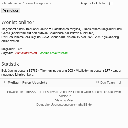
Ich habe mein Passwort vergessen
Angemeldet bleiben
Wer ist online?
Insgesamt sind
6
Besucher online :: 1 sichtbares Mitglied, 0 unsichtbare Mitglieder und 5
Gäste (basierend auf den aktiven Besuchern der letzten 5 Minuten)
Der Besucherrekord liegt bei
1202
Besuchern, die am 16 Mai 2026, 20:07 gleichzeitig
online waren.
Mitglieder:
Tom
Legende:
Administratoren
,
Globale Moderatoren
Statistik
Beiträge insgesamt
39789
• Themen insgesamt
703
• Mitglieder insgesamt
177
• Unser
neuestes Mitglied:
jana
Mytilus
Foren-Übersicht
Das Team
Powered by
phpBB
® Forum Software © phpBB Limited
Color scheme created with
Colorize It
.
Style by
Arty
Deutsche Übersetzung durch
phpBB.de