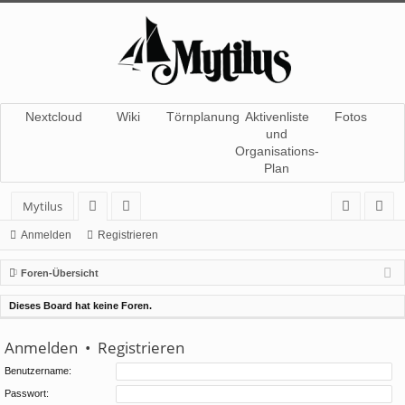
Nextcloud
Wiki
Törnplanung
Aktivenliste
Fotos
und
Organisations-
Plan
Mytilus
or
itg
n
eg
Anmelden
Registrieren
en
lie
m
ist
Foren-Übersicht
de
el
rie
Dieses Board hat keine Foren.
r
de
re
Anmelden
•
Registrieren
n
n
Benutzername:
Passwort: