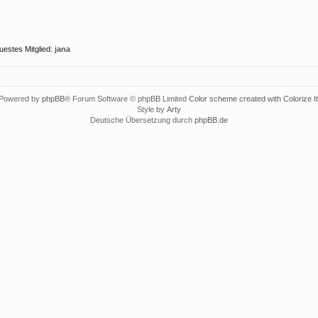
uestes Mitglied:
jana
Powered by
phpBB
® Forum Software © phpBB Limited
Color scheme created with Colorize It
Style by
Arty
Deutsche Übersetzung durch
phpBB.de