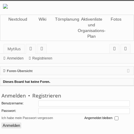
Nextcloud
Wiki
Törnplanung
Aktivenliste
Fotos
und
Organisations-
Plan
Mytilus
or
itg
n
eg
Anmelden
Registrieren
en
lie
m
ist
Foren-Übersicht
de
el
rie
Dieses Board hat keine Foren.
r
de
re
Anmelden
•
Registrieren
n
n
Benutzername:
Passwort:
Ich habe mein Passwort vergessen
Angemeldet bleiben