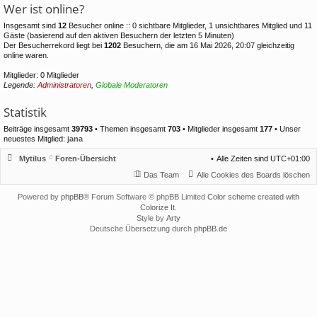
Wer ist online?
Insgesamt sind
12
Besucher online :: 0 sichtbare Mitglieder, 1 unsichtbares Mitglied und 11
Gäste (basierend auf den aktiven Besuchern der letzten 5 Minuten)
Der Besucherrekord liegt bei
1202
Besuchern, die am 16 Mai 2026, 20:07 gleichzeitig
online waren.
Mitglieder: 0 Mitglieder
Legende:
Administratoren
,
Globale Moderatoren
Statistik
Beiträge insgesamt
39793
• Themen insgesamt
703
• Mitglieder insgesamt
177
• Unser
neuestes Mitglied:
jana
Mytilus
Foren-Übersicht
Alle Zeiten sind
UTC+01:00
Das Team
Alle Cookies des Boards löschen
Powered by
phpBB
® Forum Software © phpBB Limited
Color scheme created with
Colorize It
.
Style by
Arty
Deutsche Übersetzung durch
phpBB.de