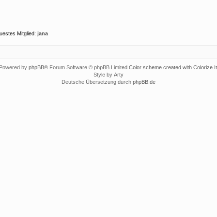
uestes Mitglied:
jana
Powered by
phpBB
® Forum Software © phpBB Limited
Color scheme created with Colorize It
Style by
Arty
Deutsche Übersetzung durch
phpBB.de