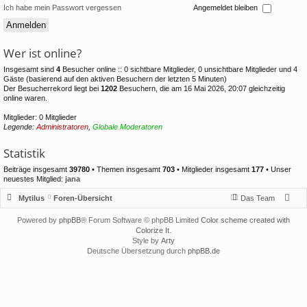
Ich habe mein Passwort vergessen
Angemeldet bleiben
Wer ist online?
Insgesamt sind
4
Besucher online :: 0 sichtbare Mitglieder, 0 unsichtbare Mitglieder und 4
Gäste (basierend auf den aktiven Besuchern der letzten 5 Minuten)
Der Besucherrekord liegt bei
1202
Besuchern, die am 16 Mai 2026, 20:07 gleichzeitig
online waren.
Mitglieder: 0 Mitglieder
Legende:
Administratoren
,
Globale Moderatoren
Statistik
Beiträge insgesamt
39780
• Themen insgesamt
703
• Mitglieder insgesamt
177
• Unser
neuestes Mitglied:
jana
Mytilus
Foren-Übersicht
Das Team
Powered by
phpBB
® Forum Software © phpBB Limited
Color scheme created with
Colorize It
.
Style by
Arty
Deutsche Übersetzung durch
phpBB.de