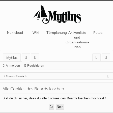
Nextcloud
Wiki
Törnplanung
Aktivenliste
Fotos
und
Organisations-
Plan
Mytilus
or
itg
n
eg
Anmelden
Registrieren
en
lie
m
ist
Foren-Übersicht
de
el
rie
Alle Cookies des Boards löschen
r
de
re
n
n
Bist du dir sicher, dass du alle Cookies des Boards löschen möchtest?