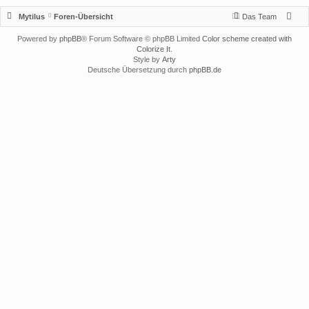
Mytilus
Foren-Übersicht
Das Team
Powered by
phpBB
® Forum Software © phpBB Limited
Color scheme created with
Colorize It
.
Style by
Arty
Deutsche Übersetzung durch
phpBB.de