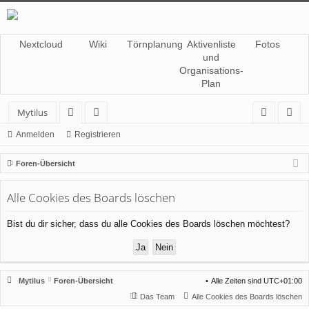
Nextcloud
Wiki
Törnplanung
Aktivenliste
Fotos
und
Organisations-
Plan
Mytilus
or
itg
n
eg
Anmelden
Registrieren
en
lie
m
ist
Foren-Übersicht
de
el
rie
Alle Cookies des Boards löschen
r
de
re
n
n
Bist du dir sicher, dass du alle Cookies des Boards löschen möchtest?
Mytilus
Foren-Übersicht
Alle Zeiten sind
UTC+01:00
Das Team
Alle Cookies des Boards löschen