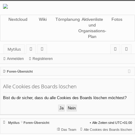
Nextcloud
Wiki
Törnplanung
Aktivenliste
Fotos
und
Organisations-
Plan
Mytilus
or
itg
n
eg
Anmelden
Registrieren
en
lie
m
ist
Foren-Übersicht
de
el
rie
Alle Cookies des Boards löschen
r
de
re
n
n
Bist du dir sicher, dass du alle Cookies des Boards löschen möchtest?
Mytilus
Foren-Übersicht
Alle Zeiten sind
UTC+01:00
Das Team
Alle Cookies des Boards löschen