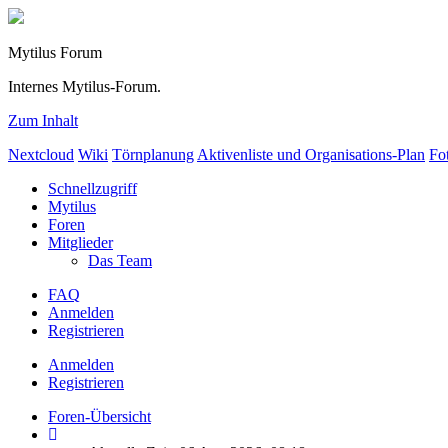
Mytilus Forum
Internes Mytilus-Forum.
Zum Inhalt
Nextcloud
Wiki
Törnplanung
Aktivenliste und Organisations-Plan
Fo
Schnellzugriff
Mytilus
Foren
Mitglieder
Das Team
FAQ
Anmelden
Registrieren
Anmelden
Registrieren
Foren-Übersicht