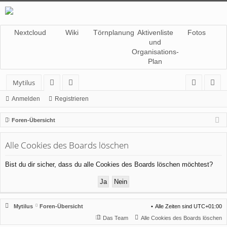
Nextcloud
Wiki
Törnplanung
Aktivenliste
Fotos
und
Organisations-
Plan
Mytilus
or
itg
n
eg
Anmelden
Registrieren
en
lie
m
ist
Foren-Übersicht
de
el
rie
Alle Cookies des Boards löschen
r
de
re
n
n
Bist du dir sicher, dass du alle Cookies des Boards löschen möchtest?
Mytilus
Foren-Übersicht
Alle Zeiten sind
UTC+01:00
Das Team
Alle Cookies des Boards löschen