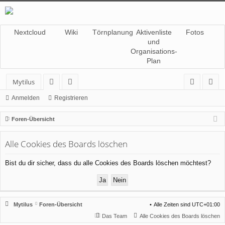
Nextcloud
Wiki
Törnplanung
Aktivenliste
Fotos
und
Organisations-
Plan
Mytilus
or
itg
n
eg
Anmelden
Registrieren
en
lie
m
ist
Foren-Übersicht
de
el
rie
Alle Cookies des Boards löschen
r
de
re
n
n
Bist du dir sicher, dass du alle Cookies des Boards löschen möchtest?
Mytilus
Foren-Übersicht
Alle Zeiten sind
UTC+01:00
Das Team
Alle Cookies des Boards löschen