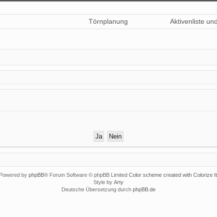
Törnplanung
Aktivenliste un
Powered by
phpBB
® Forum Software © phpBB Limited
Color scheme created with Colorize It
Style by
Arty
Deutsche Übersetzung durch
phpBB.de