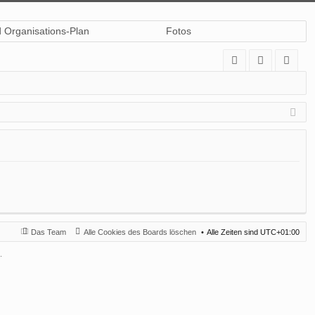
d Organisations-Plan
Fotos
A
n
eg
Q
m
ist
el
rie
de
re
n
n
Das Team
Alle Cookies des Boards löschen
Alle Zeiten sind
UTC+01:00
.