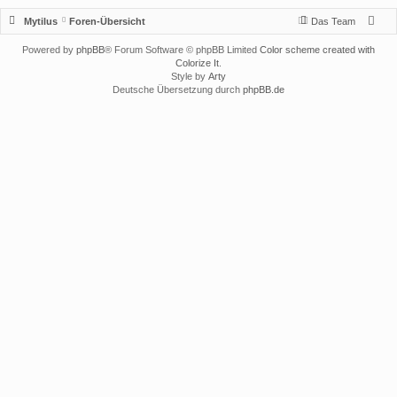
Mytilus
Foren-Übersicht
Das Team
Powered by
phpBB
® Forum Software © phpBB Limited
Color scheme created with
Colorize It
.
Style by
Arty
Deutsche Übersetzung durch
phpBB.de