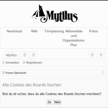
Nextcloud
Wiki
Törnplanung
Aktivenliste
Fotos
und
Organisations-
Plan
Mytilus
or
itg
n
eg
Anmelden
Registrieren
en
lie
m
ist
Foren-Übersicht
de
el
rie
Alle Cookies des Boards löschen
r
de
re
n
n
Bist du dir sicher, dass du alle Cookies des Boards löschen möchtest?