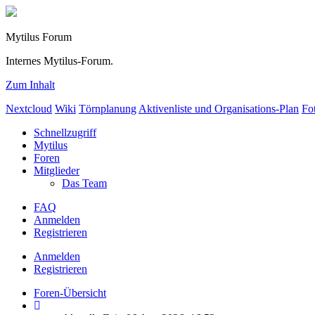
Mytilus Forum
Internes Mytilus-Forum.
Zum Inhalt
Nextcloud
Wiki
Törnplanung
Aktivenliste und Organisations-Plan
Fo
Schnellzugriff
Mytilus
Foren
Mitglieder
Das Team
FAQ
Anmelden
Registrieren
Anmelden
Registrieren
Foren-Übersicht