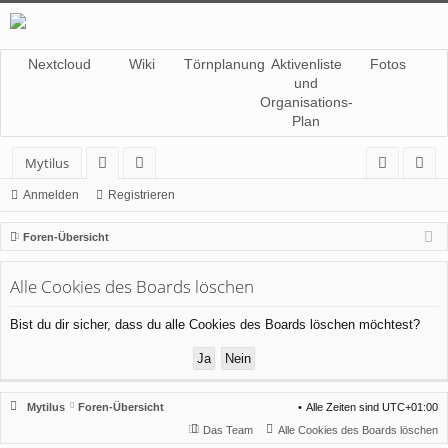
Nextcloud
Wiki
Törnplanung
Aktivenliste
Fotos
und
Organisations-
Plan
Mytilus
or
itg
n
eg
Anmelden
Registrieren
en
lie
m
ist
Foren-Übersicht
de
el
rie
Alle Cookies des Boards löschen
r
de
re
n
n
Bist du dir sicher, dass du alle Cookies des Boards löschen möchtest?
Mytilus
Foren-Übersicht
Alle Zeiten sind
UTC+01:00
Das Team
Alle Cookies des Boards löschen