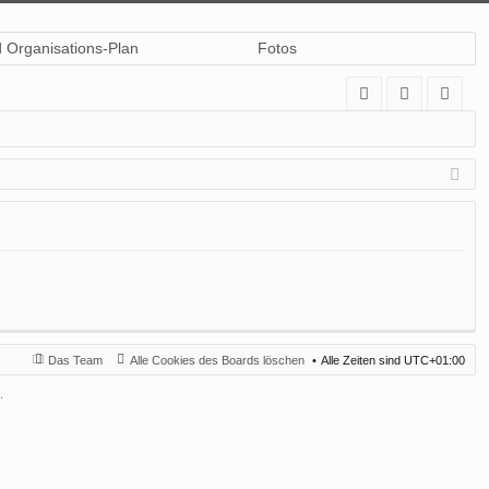
d Organisations-Plan
Fotos
A
n
eg
Q
m
ist
el
rie
de
re
n
n
Das Team
Alle Cookies des Boards löschen
Alle Zeiten sind
UTC+01:00
.