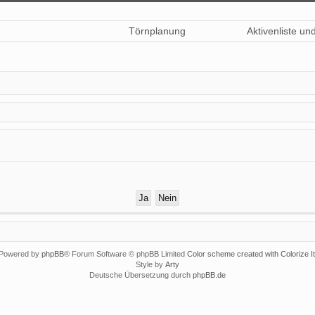
Törnplanung
Aktivenliste un
Powered by
phpBB
® Forum Software © phpBB Limited
Color scheme created with Colorize It
Style by
Arty
Deutsche Übersetzung durch
phpBB.de