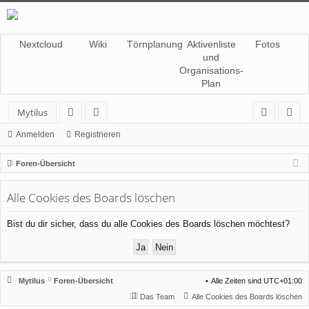
Nextcloud
Wiki
Törnplanung
Aktivenliste
Fotos
und
Organisations-
Plan
Mytilus
or
itg
n
eg
Anmelden
Registrieren
en
lie
m
ist
Foren-Übersicht
de
el
rie
Alle Cookies des Boards löschen
r
de
re
n
n
Bist du dir sicher, dass du alle Cookies des Boards löschen möchtest?
Mytilus
Foren-Übersicht
Alle Zeiten sind
UTC+01:00
Das Team
Alle Cookies des Boards löschen