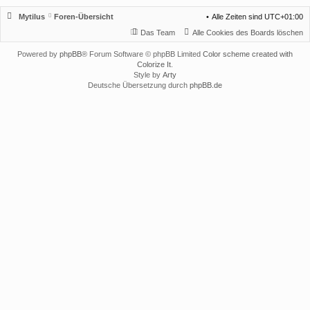
Mytilus
Foren-Übersicht
Alle Zeiten sind
UTC+01:00
Das Team
Alle Cookies des Boards löschen
Powered by
phpBB
® Forum Software © phpBB Limited
Color scheme created with
Colorize It
.
Style by
Arty
Deutsche Übersetzung durch
phpBB.de