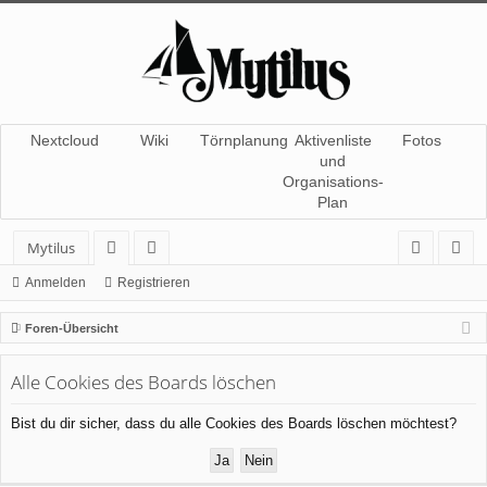
Nextcloud
Wiki
Törnplanung
Aktivenliste
Fotos
und
Organisations-
Plan
Mytilus
or
itg
n
eg
Anmelden
Registrieren
en
lie
m
ist
Foren-Übersicht
de
el
rie
Alle Cookies des Boards löschen
r
de
re
n
n
Bist du dir sicher, dass du alle Cookies des Boards löschen möchtest?