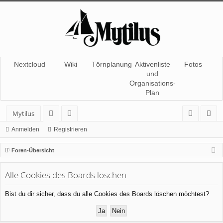
Nextcloud
Wiki
Törnplanung
Aktivenliste
Fotos
und
Organisations-
Plan
Mytilus
or
itg
n
eg
Anmelden
Registrieren
en
lie
m
ist
Foren-Übersicht
de
el
rie
Alle Cookies des Boards löschen
r
de
re
n
n
Bist du dir sicher, dass du alle Cookies des Boards löschen möchtest?