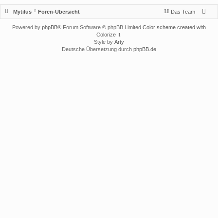
Mytilus
Foren-Übersicht
Das Team
Powered by
phpBB
® Forum Software © phpBB Limited
Color scheme created with
Colorize It
.
Style by
Arty
Deutsche Übersetzung durch
phpBB.de