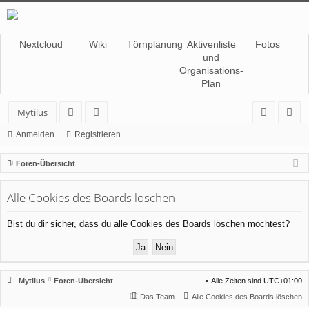
Nextcloud
Wiki
Törnplanung
Aktivenliste
Fotos
und
Organisations-
Plan
Mytilus
or
itg
n
eg
Anmelden
Registrieren
en
lie
m
ist
Foren-Übersicht
de
el
rie
Alle Cookies des Boards löschen
r
de
re
n
n
Bist du dir sicher, dass du alle Cookies des Boards löschen möchtest?
Mytilus
Foren-Übersicht
Alle Zeiten sind
UTC+01:00
Das Team
Alle Cookies des Boards löschen