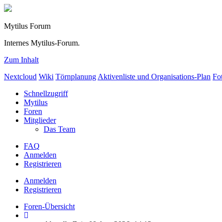
Mytilus Forum
Internes Mytilus-Forum.
Zum Inhalt
Nextcloud
Wiki
Törnplanung
Aktivenliste und Organisations-Plan
Fo
Schnellzugriff
Mytilus
Foren
Mitglieder
Das Team
FAQ
Anmelden
Registrieren
Anmelden
Registrieren
Foren-Übersicht