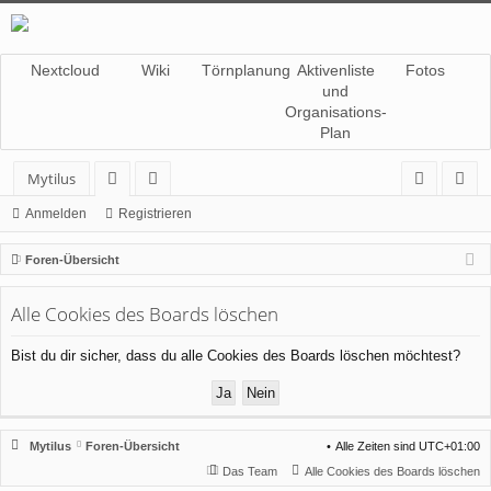
Nextcloud
Wiki
Törnplanung
Aktivenliste
Fotos
und
Organisations-
Plan
Mytilus
or
itg
n
eg
Anmelden
Registrieren
en
lie
m
ist
Foren-Übersicht
de
el
rie
Alle Cookies des Boards löschen
r
de
re
n
n
Bist du dir sicher, dass du alle Cookies des Boards löschen möchtest?
Mytilus
Foren-Übersicht
Alle Zeiten sind
UTC+01:00
Das Team
Alle Cookies des Boards löschen