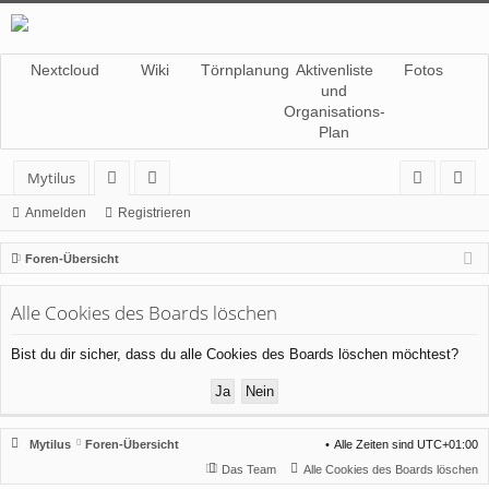
Nextcloud
Wiki
Törnplanung
Aktivenliste
Fotos
und
Organisations-
Plan
Mytilus
or
itg
n
eg
Anmelden
Registrieren
en
lie
m
ist
Foren-Übersicht
de
el
rie
Alle Cookies des Boards löschen
r
de
re
n
n
Bist du dir sicher, dass du alle Cookies des Boards löschen möchtest?
Mytilus
Foren-Übersicht
Alle Zeiten sind
UTC+01:00
Das Team
Alle Cookies des Boards löschen