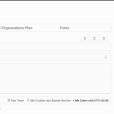
d Organisations-Plan
Fotos
A
n
eg
Q
m
ist
el
rie
de
re
n
n
Das Team
Alle Cookies des Boards löschen
Alle Zeiten sind
UTC+01:00
.