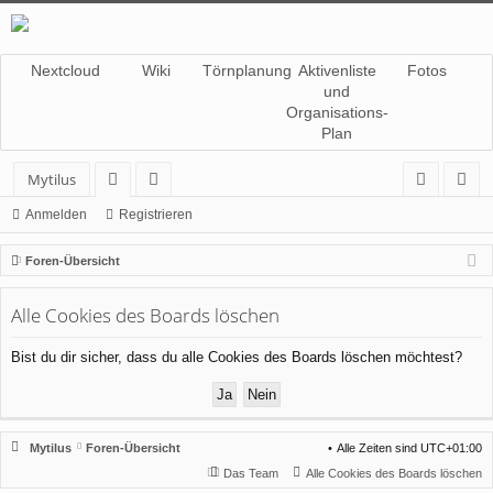
Nextcloud
Wiki
Törnplanung
Aktivenliste
Fotos
und
Organisations-
Plan
Mytilus
or
itg
n
eg
Anmelden
Registrieren
en
lie
m
ist
Foren-Übersicht
de
el
rie
Alle Cookies des Boards löschen
r
de
re
n
n
Bist du dir sicher, dass du alle Cookies des Boards löschen möchtest?
Mytilus
Foren-Übersicht
Alle Zeiten sind
UTC+01:00
Das Team
Alle Cookies des Boards löschen