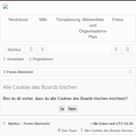
Nextcloud
Wiki
Törnplanung
Aktivenliste
Fotos
und
Organisations-
Plan
Mytilus
or
itg
n
eg
Anmelden
Registrieren
en
lie
m
ist
Foren-Übersicht
de
el
rie
Alle Cookies des Boards löschen
r
de
re
n
n
Bist du dir sicher, dass du alle Cookies des Boards löschen möchtest?
Mytilus
Foren-Übersicht
Alle Zeiten sind
UTC+01:00
Das Team
Alle Cookies des Boards löschen