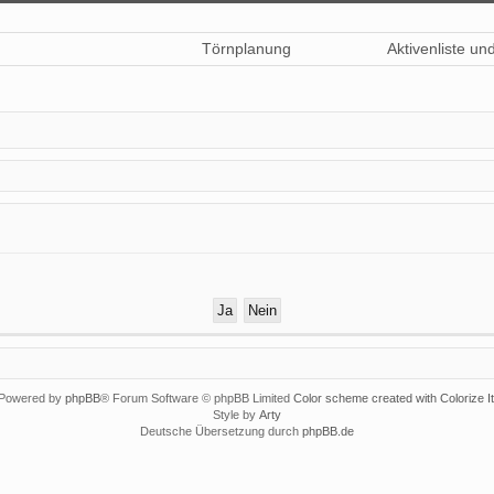
Törnplanung
Aktivenliste un
Powered by
phpBB
® Forum Software © phpBB Limited
Color scheme created with Colorize It
Style by
Arty
Deutsche Übersetzung durch
phpBB.de