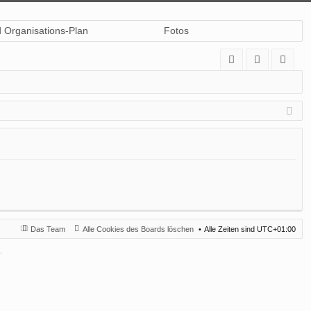
d Organisations-Plan
Fotos
A
n
eg
Q
m
ist
el
rie
de
re
n
n
Das Team
Alle Cookies des Boards löschen
Alle Zeiten sind
UTC+01:00
.