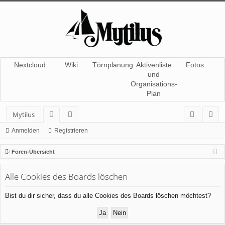
Nextcloud
Wiki
Törnplanung
Aktivenliste
Fotos
und
Organisations-
Plan
Mytilus
or
itg
n
eg
Anmelden
Registrieren
en
lie
m
ist
Foren-Übersicht
de
el
rie
Alle Cookies des Boards löschen
r
de
re
n
n
Bist du dir sicher, dass du alle Cookies des Boards löschen möchtest?