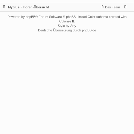
Mytilus
Foren-Übersicht
Das Team
Powered by
phpBB
® Forum Software © phpBB Limited
Color scheme created with
Colorize It
.
Style by
Arty
Deutsche Übersetzung durch
phpBB.de