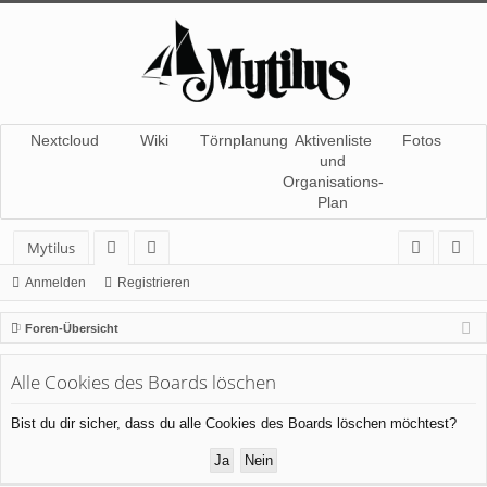
Nextcloud
Wiki
Törnplanung
Aktivenliste
Fotos
und
Organisations-
Plan
Mytilus
or
itg
n
eg
Anmelden
Registrieren
en
lie
m
ist
Foren-Übersicht
de
el
rie
Alle Cookies des Boards löschen
r
de
re
n
n
Bist du dir sicher, dass du alle Cookies des Boards löschen möchtest?