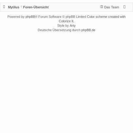
Mytilus
Foren-Übersicht
Das Team
Powered by
phpBB
® Forum Software © phpBB Limited
Color scheme created with
Colorize It
.
Style by
Arty
Deutsche Übersetzung durch
phpBB.de