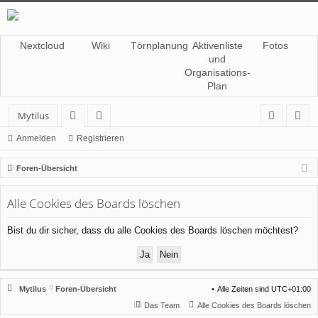
Nextcloud
Wiki
Törnplanung
Aktivenliste
Fotos
und
Organisations-
Plan
Mytilus
or
itg
n
eg
Anmelden
Registrieren
en
lie
m
ist
Foren-Übersicht
de
el
rie
Alle Cookies des Boards löschen
r
de
re
n
n
Bist du dir sicher, dass du alle Cookies des Boards löschen möchtest?
Mytilus
Foren-Übersicht
Alle Zeiten sind
UTC+01:00
Das Team
Alle Cookies des Boards löschen