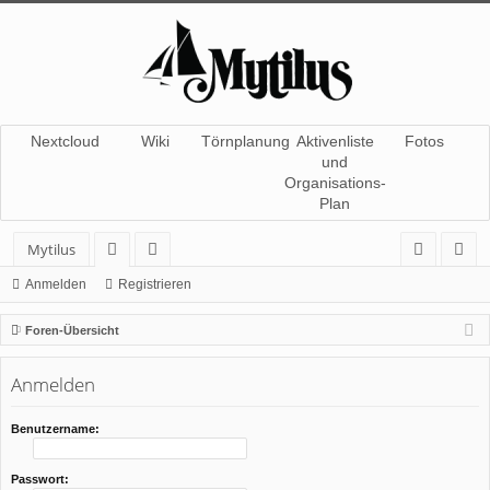
Nextcloud
Wiki
Törnplanung
Aktivenliste
Fotos
und
Organisations-
Plan
Mytilus
or
itg
n
eg
Anmelden
Registrieren
en
lie
m
ist
Foren-Übersicht
de
el
rie
Anmelden
r
de
re
n
n
Benutzername:
Passwort: