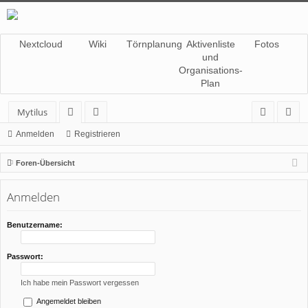
Nextcloud
Wiki
Törnplanung
Aktivenliste
Fotos
und
Organisations-
Plan
Mytilus
or
itg
n
eg
Anmelden
Registrieren
en
lie
m
ist
Foren-Übersicht
de
el
rie
Anmelden
r
de
re
n
n
Benutzername:
Passwort:
Ich habe mein Passwort vergessen
Angemeldet bleiben