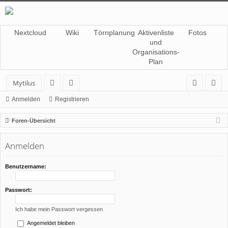
Nextcloud
Wiki
Törnplanung
Aktivenliste
Fotos
und
Organisations-
Plan
Mytilus
or
itg
n
eg
Anmelden
Registrieren
en
lie
m
ist
Foren-Übersicht
de
el
rie
Anmelden
r
de
re
n
n
Benutzername:
Passwort:
Ich habe mein Passwort vergessen
Angemeldet bleiben