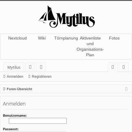
Nextcloud
Wiki
Törnplanung
Aktivenliste
Fotos
und
Organisations-
Plan
Mytilus
or
itg
n
eg
Anmelden
Registrieren
en
lie
m
ist
Foren-Übersicht
de
el
rie
Anmelden
r
de
re
n
n
Benutzername:
Passwort: