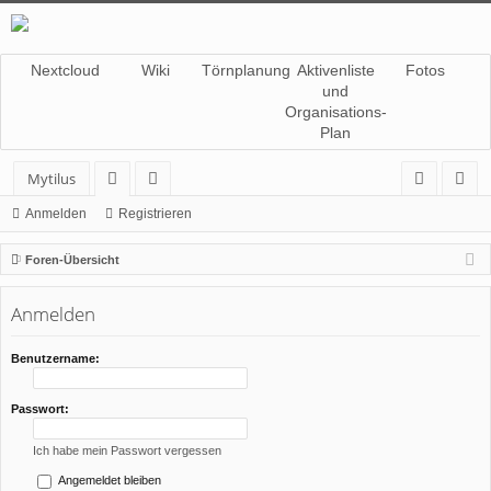
Nextcloud
Wiki
Törnplanung
Aktivenliste
Fotos
und
Organisations-
Plan
Mytilus
or
itg
n
eg
Anmelden
Registrieren
en
lie
m
ist
Foren-Übersicht
de
el
rie
Anmelden
r
de
re
n
n
Benutzername:
Passwort:
Ich habe mein Passwort vergessen
Angemeldet bleiben