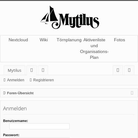
Nextcloud
Wiki
Törnplanung
Aktivenliste
Fotos
und
Organisations-
Plan
Mytilus
or
itg
n
eg
Anmelden
Registrieren
en
lie
m
ist
Foren-Übersicht
de
el
rie
Anmelden
r
de
re
n
n
Benutzername:
Passwort: